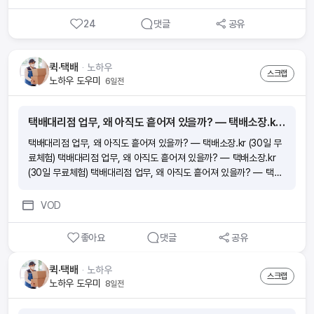
더 편리하게! ‘ wonder앱으로 하면 지출이었던 보험료가 소득이 돼요.
24
댓글
공유
■ 요즘 보험 부업이 많던데요 wonder의 장점은 뭔가요?(1)내 라
이프스타일에 방해되지 않게 스스로 자격증 준비가 가능해요. 휴먼압
박이 없어요.(2)초기자본 비용이 없어요. 시험 응시료, 온라인 교육비
퀵·택배
ᆞ
노하우
는 회사가 부담해요.(3)자격증을 취득하면 출근 없이 앱 하나로 소득을
스크랩
노하우 도우미
6일전
만들 수 있어요.(4)시작부터 함께하는 전문 매니저가 전 과정을 도와드
려요.(5)나도 모르게 보험전문지식이 향상되어 있어요. ■ 절차가 궁
금해요 ■ 소득이 얼마나 생길까요?내가 가입한 보험의 월 보험료의 1
택배대리점 업무, 왜 아직도 흩어져 있을까? — 택배소장.kr (30일 무료체험)
3배의 수수료와 축하금 최대 60만원을 받을 수 있어요 [예시] 보험료
10만원 ■ 시험이 많이 어렵나요? 아니요! 하지만, 모의고사 문제와
택배대리점 업무, 왜 아직도 흩어져 있을까? — 택배소장.kr (30일 무
답만 외우면 헷갈릴 수 있으니 보기 내용의 이해가 필요해요. (예) 모의
료체험) 택배대리점 업무, 왜 아직도 흩어져 있을까? — 택배소장.kr
고사에서 ‘틀린 것’은? 으로 외웠는데, 실제 시험에서는 ‘맞는 것을 고
(30일 무료체험) 택배대리점 업무, 왜 아직도 흩어져 있을까? — 택배
르시오’가 나오게 될 수 있으니 암기할 때 주의가 필요해요! √ 모의고사
소장.kr (30일 무료체험) 택배대리점 업무, 왜 아직도 흩어져 있을까?
점수를 70점 이상 목표로 반복적으로 풀면서 점차 점수를 높여보세
— 택배소장.kr (30일 무료체험)
VOD
요! ■ 시험신청 및 시험공부 꿀팁!1. wonder 앱에서 회원가입 후 ‘도
전’탭에서 원하는 시험 일정에 맞춰 시험신청을 해보세요. 2. 시험일 2
좋아요
댓글
공유
~3주 전부터 동영상강의,모의고사, 요약정리를 반복해서 하루에 일정
시간을 정해두고 벼락치기로 집중도를 높여보세요. 모의고사는 최소 4
퀵·택배
ᆞ
노하우
~5번 풀어 보시는 게 좋아요. 3. 시험 직전에는 실제 시험처럼 PDF파
스크랩
노하우 도우미
8일전
일을 출력하여 모의고사를 풀어보는 것도 좋아요! 시험안내 문자도 꼼
꼼하게 읽어 보시고 준비물 챙겨주세요. 2과목 모두 60점 이상 시 합