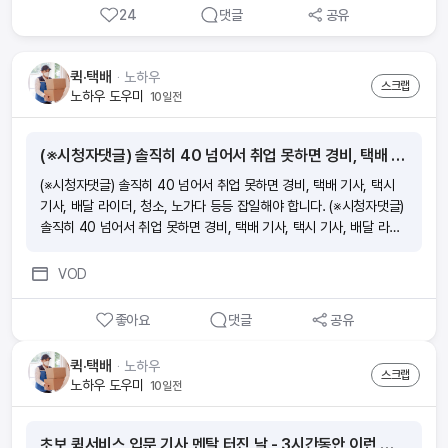
24
댓글
공유
■ 요즘 보험 부업이 많던데요 wonder의 장점은 뭔가요?(1)내 라
이프스타일에 방해되지 않게 스스로 자격증 준비가 가능해요. 휴먼압
박이 없어요.(2)초기자본 비용이 없어요. 시험 응시료, 온라인 교육비
퀵·택배
ᆞ
노하우
는 회사가 부담해요.(3)자격증을 취득하면 출근 없이 앱 하나로 소득을
스크랩
노하우 도우미
10일전
만들 수 있어요.(4)시작부터 함께하는 전문 매니저가 전 과정을 도와드
려요.(5)나도 모르게 보험전문지식이 향상되어 있어요. ■ 절차가 궁
금해요 ■ 소득이 얼마나 생길까요?내가 가입한 보험의 월 보험료의 1
(※시청자댓글) 솔직히 40 넘어서 취업 못하면 경비, 택배 기사, 택시 기사, 배달 라이더, 청소, 노가다 등등 잡일해야 합니다.
3배의 수수료와 축하금 최대 60만원을 받을 수 있어요 [예시] 보험료
10만원 ■ 시험이 많이 어렵나요? 아니요! 하지만, 모의고사 문제와
(※시청자댓글) 솔직히 40 넘어서 취업 못하면 경비, 택배 기사, 택시
답만 외우면 헷갈릴 수 있으니 보기 내용의 이해가 필요해요. (예) 모의
기사, 배달 라이더, 청소, 노가다 등등 잡일해야 합니다. (※시청자댓글)
고사에서 ‘틀린 것’은? 으로 외웠는데, 실제 시험에서는 ‘맞는 것을 고
솔직히 40 넘어서 취업 못하면 경비, 택배 기사, 택시 기사, 배달 라이
르시오’가 나오게 될 수 있으니 암기할 때 주의가 필요해요! √ 모의고사
더, 청소, 노가다 등등 잡일해야 합니다. (※시청자댓글) 솔직히 40 넘
점수를 70점 이상 목표로 반복적으로 풀면서 점차 점수를 높여보세
어서 취업 못하면 경비, 택배 기사, 택시 기사, 배달 라이더, 청소, 노가
VOD
요! ■ 시험신청 및 시험공부 꿀팁!1. wonder 앱에서 회원가입 후 ‘도
다 등등 잡일해야 합니다. (※시청자댓글) 솔직히 40 넘어서 취업 못하
전’탭에서 원하는 시험 일정에 맞춰 시험신청을 해보세요. 2. 시험일 2
면 경비, 택배 기사, 택시 기사, 배달 라이더, 청소, 노가다 등등 잡일해
좋아요
댓글
공유
~3주 전부터 동영상강의,모의고사, 요약정리를 반복해서 하루에 일정
야 합니다.
시간을 정해두고 벼락치기로 집중도를 높여보세요. 모의고사는 최소 4
퀵·택배
ᆞ
노하우
~5번 풀어 보시는 게 좋아요. 3. 시험 직전에는 실제 시험처럼 PDF파
스크랩
노하우 도우미
10일전
일을 출력하여 모의고사를 풀어보는 것도 좋아요! 시험안내 문자도 꼼
꼼하게 읽어 보시고 준비물 챙겨주세요. 2과목 모두 60점 이상 시 합
격입니다!
초보 퀵서비스 입문 기사 멘탈 터진 날 - 3시간동안 이런 말도 안되는 일이 계속 생길 수 있을까?