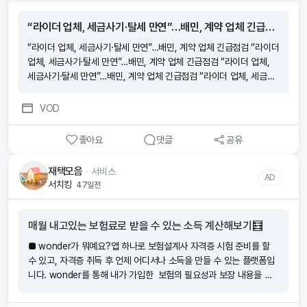
“라이더 업체, 세금사기·탈세 만연”…배민, 계약 업체 긴급점검
“라이더 업체, 세금사기·탈세 만연”…배민, 계약 업체 긴급점검 “라이더
업체, 세금사기·탈세 만연”…배민, 계약 업체 긴급점검 “라이더 업체,
세금사기·탈세 만연”…배민, 계약 업체 긴급점검 “라이더 업체, 세금사
기·탈세 만연”…배민, 계약 업체 긴급점검
VOD
좋아요
댓글
공유
재택모음
ᆞ
서비스
AD
서치킹
47일전
매월 내고있는 보험료로 받을 수 있는 소득 계산해보기🧮
■ wonder가 뭐예요?앱 하나로 보험설계사 자격증 시험 준비를 할
수 있고, 자격증 취득 후 언제 어디서나 소득을 만들 수 있는 플랫폼입
니다. wonder를 통해 내가 가입한 보험의 필요성과 보장 내용을 이
해하여 위험에 대비하는 분들이 늘어나고 있어요. ‘보험을 더 가까이!
더 편리하게! ‘ wonder앱으로 하면 지출이었던 보험료가 소득이 돼요.