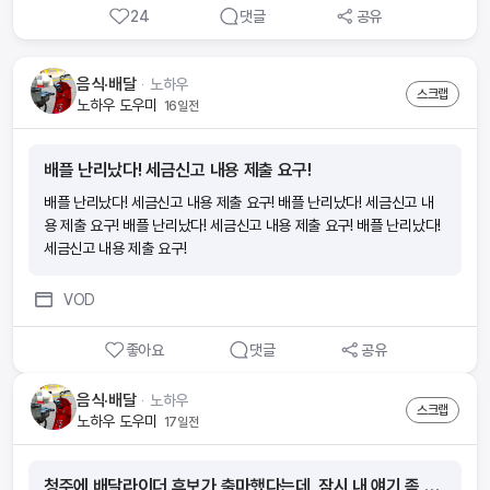
24
댓글
공유
■ 요즘 보험 부업이 많던데요 wonder의 장점은 뭔가요?(1)내 라
이프스타일에 방해되지 않게 스스로 자격증 준비가 가능해요. 휴먼압
박이 없어요.(2)초기자본 비용이 없어요. 시험 응시료, 온라인 교육비
음식·배달
ᆞ
노하우
는 회사가 부담해요.(3)자격증을 취득하면 출근 없이 앱 하나로 소득을
스크랩
노하우 도우미
16일전
만들 수 있어요.(4)시작부터 함께하는 전문 매니저가 전 과정을 도와드
려요.(5)나도 모르게 보험전문지식이 향상되어 있어요. ■ 절차가 궁
금해요 ■ 소득이 얼마나 생길까요?내가 가입한 보험의 월 보험료의 1
배플 난리났다! 세금신고 내용 제출 요구!
3배의 수수료와 축하금 최대 60만원을 받을 수 있어요 [예시] 보험료
10만원 ■ 시험이 많이 어렵나요? 아니요! 하지만, 모의고사 문제와
배플 난리났다! 세금신고 내용 제출 요구! 배플 난리났다! 세금신고 내
답만 외우면 헷갈릴 수 있으니 보기 내용의 이해가 필요해요. (예) 모의
용 제출 요구! 배플 난리났다! 세금신고 내용 제출 요구! 배플 난리났다!
고사에서 ‘틀린 것’은? 으로 외웠는데, 실제 시험에서는 ‘맞는 것을 고
세금신고 내용 제출 요구!
르시오’가 나오게 될 수 있으니 암기할 때 주의가 필요해요! √ 모의고사
점수를 70점 이상 목표로 반복적으로 풀면서 점차 점수를 높여보세
VOD
요! ■ 시험신청 및 시험공부 꿀팁!1. wonder 앱에서 회원가입 후 ‘도
전’탭에서 원하는 시험 일정에 맞춰 시험신청을 해보세요. 2. 시험일 2
좋아요
댓글
공유
~3주 전부터 동영상강의,모의고사, 요약정리를 반복해서 하루에 일정
시간을 정해두고 벼락치기로 집중도를 높여보세요. 모의고사는 최소 4
음식·배달
ᆞ
노하우
~5번 풀어 보시는 게 좋아요. 3. 시험 직전에는 실제 시험처럼 PDF파
스크랩
노하우 도우미
17일전
일을 출력하여 모의고사를 풀어보는 것도 좋아요! 시험안내 문자도 꼼
꼼하게 읽어 보시고 준비물 챙겨주세요. 2과목 모두 60점 이상 시 합
격입니다!
청주에 배달라이더 후보가 출마했다는데, 잠시 내 얘기 좀 들어볼래?(Prod.Heddy)